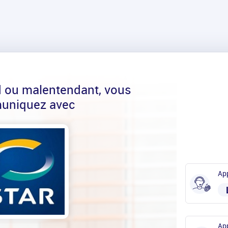
d ou malentendant, vous
uniquez avec
App
App