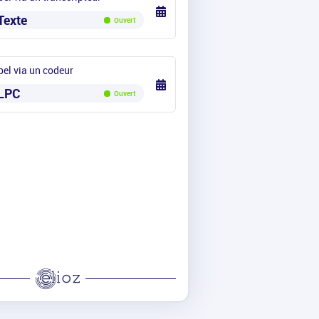
Texte
Ouvert
el via un codeur
LPC
Ouvert