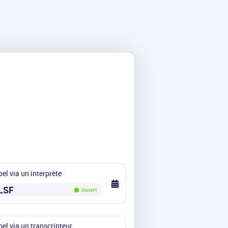
el via un interprète
LSF
Ouvert
el via un transcripteur